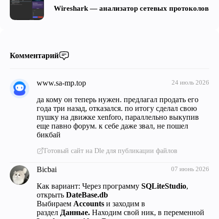
Wireshark — анализатор сетевых протоколов
Комментарий
www.sa-mp.top
24 июль 2026
да кому он теперь нужен. предлагал продать его
года три назад, отказался. по итогу сделал свою
пушку на движке xenforo, параллельно выкупив
еще павно форум. к себе даже звал, не пошел
бикбай
Готовый сайт на Dle для публикации файлов
Bicbai
07 июнь 2026
Как вариант: Через программу
SQLiteStudio
,
открыть
DateBase.db
Выбираем
Accounts
и заходим в
раздел
Данные.
Находим свой ник, в переменной