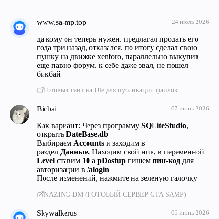
www.sa-mp.top
24 июль 2026
да кому он теперь нужен. предлагал продать его
года три назад, отказался. по итогу сделал свою
пушку на движке xenforo, параллельно выкупив
еще павно форум. к себе даже звал, не пошел
бикбай
Готовый сайт на Dle для публикации файлов
Bicbai
07 июнь 2026
Как вариант: Через программу
SQLiteStudio
,
открыть
DateBase.db
Выбираем
Accounts
и заходим в
раздел
Данные.
Находим свой ник, в переменной
Level
ставим
10
а
pDostup
пишем
пин-код
для
авторизации в
/alogin
После изменений, нажмите на зеленую галочку.
NAZING DM (ГОТОВЫЙ СЕРВЕР GTA SAMP)
Skywalkerus
06 июнь 2026