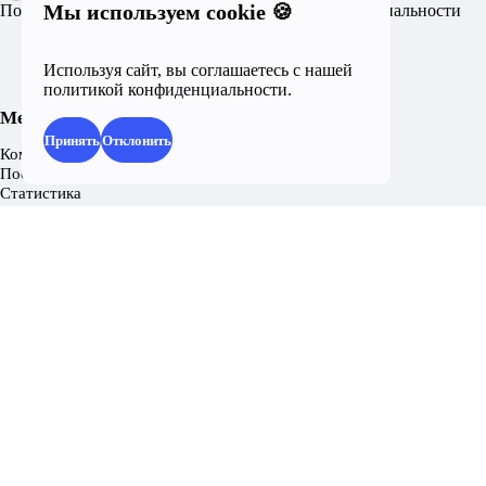
Мы используем cookie 🍪
Пользовательское соглашение
Политика конфиденциальности
Используя сайт, вы соглашаетесь с нашей
политикой конфиденциальности
.
Меню
Принять
Отклонить
Комментарии
Последние статьи
Статистика
Непрочитанное
Регистрация
Популярное
28 март 2020
Мод-пак для сервера RD-UP - Скины
19 октябрь 2019
Arizona RP [2016] для samp 0.3.7